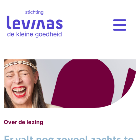
Over de lezing
Er valt nog zoveel zachts te